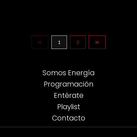
LEER MÁS
1
2
Somos Energía
Programación
Entérate
Playlist
Contacto