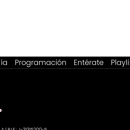
ía
Programación
Entérate
Playli
| R.I.F.: J-31315200-5