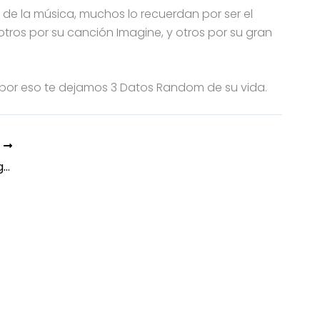
de la música, muchos lo recuerdan por ser el
 otros por su canción Imagine, y otros por su gran
, por eso te dejamos 3 Datos Random de su vida.
E
MCY RUN se realizará este domingo 15 de Septiembre