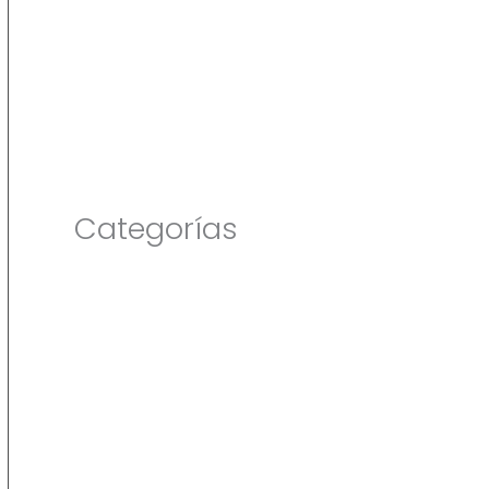
vida
Gran Casting para locutores
MCY RUN se realizará este domingo
15 de Septiembre
3 datos sobre John Lennon
Categorías
Bienestar
Buenas Noticias
Cultura y Entretenimiento
De Interés
Experiencias