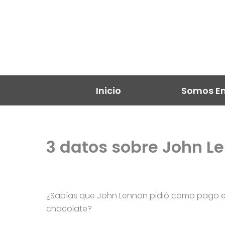
Ir
al
contenido
Inicio
Somos En
3 datos sobre John L
Por
@EnergiaFM
/
15/10/2024
¿Sabías que John Lennon pidió como pago e
chocolate?