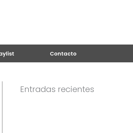
aylist
Contacto
Entradas recientes
Festival Nuevas Bandas se queda en
Maracay
Aprende sobre los ciclos del sueño y
sobre su impacto en la calidad de