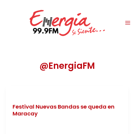
Ir
al
contenido
@EnergiaFM
Experiencias
Festival Nuevas Bandas se queda en
Maracay
@EnergiaFM
/
15/10/2024